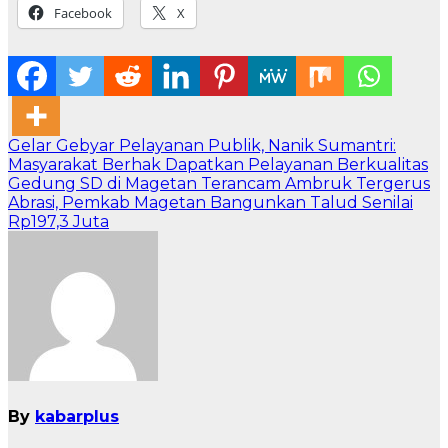
Facebook
X
Navigasi
Gelar Gebyar Pelayanan Publik, Nanik Sumantri:
Masyarakat Berhak Dapatkan Pelayanan Berkualitas
pos
Gedung SD di Magetan Terancam Ambruk Tergerus
Abrasi, Pemkab Magetan Bangunkan Talud Senilai
Rp197,3 Juta
By
kabarplus