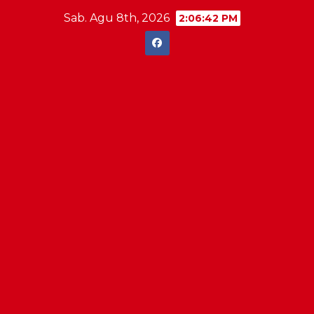
Skip
Sab. Agu 8th, 2026
2:06:42 PM
to
content