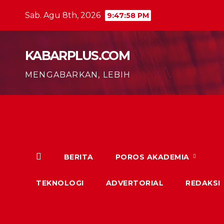
Skip
Sab. Agu 8th, 2026
9:47:59 PM
to
content
KABARPLUS.COM
MENGABARKAN, LEBIH
BERITA
POROS AKADEMIA
TEKNOLOGI
ADVERTORIAL
REDAKSI