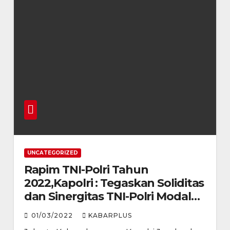
UNCATEGORIZED
Rapim TNI-Polri Tahun
2022,Kapolri : Tegaskan Soliditas
dan Sinergitas TNI-Polri Modal
Kawal Kebijakan Nasional
01/03/2022
KABARPLUS