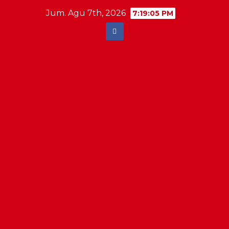
Skip
Jum. Agu 7th, 2026
7:19:05 PM
to
content