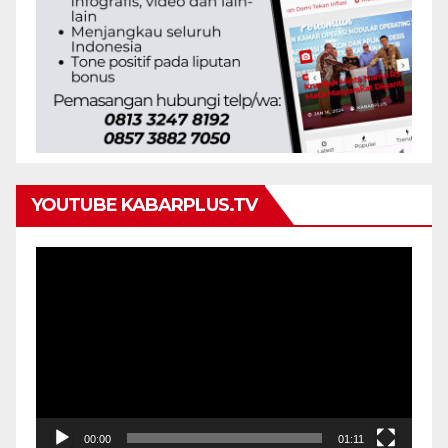
YOUTUBE KABARPLUS.TV
Pemutar
Video
00:00
01:11