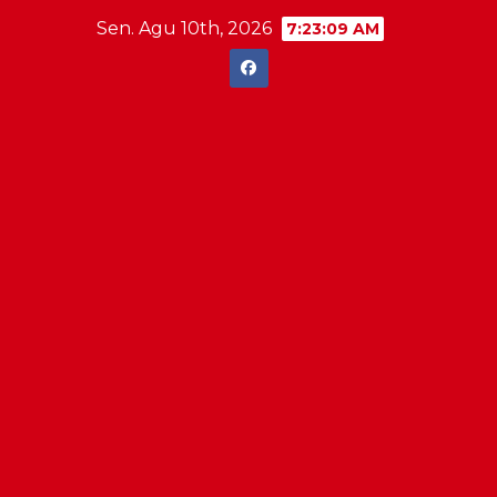
Skip
Sen. Agu 10th, 2026
7:23:10 AM
to
content