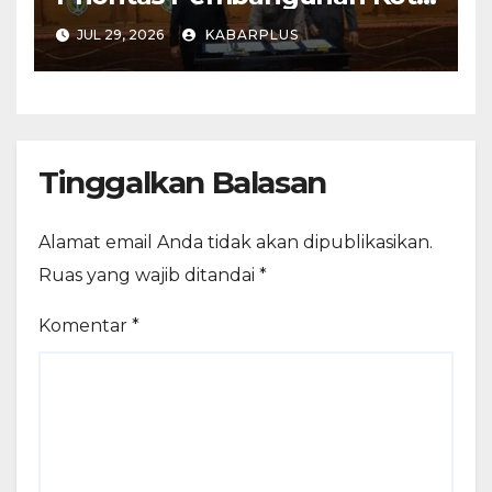
Madiun dalam KUA-PPAS
JUL 29, 2026
KABARPLUS
APBD 2027
Tinggalkan Balasan
Alamat email Anda tidak akan dipublikasikan.
Ruas yang wajib ditandai
*
Komentar
*