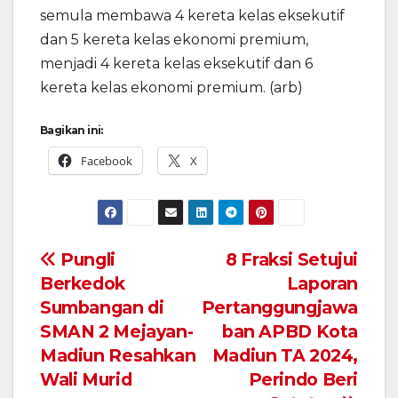
semula membawa 4 kereta kelas eksekutif
dan 5 kereta kelas ekonomi premium,
menjadi 4 kereta kelas eksekutif dan 6
kereta kelas ekonomi premium. (arb)
Bagikan ini:
Facebook
X
Navigasi
Pungli
8 Fraksi Setujui
Berkedok
Laporan
pos
Sumbangan di
Pertanggungjawa
SMAN 2 Mejayan-
ban APBD Kota
Madiun Resahkan
Madiun TA 2024,
Wali Murid
Perindo Beri