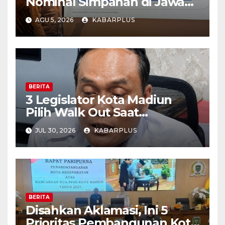
Nominal Simpanan di Jawa
Timur Meningkat 1,17% Year
AGU 5, 2026
KABARPLUS
on Year.
BERITA
3 Legislator Kota Madiun
Pilih Walk Out Saat
Paripurna
JUL 30, 2026
KABARPLUS
BERITA
Disahkan Aklamasi, Ini 5
Prioritas Pembangunan Kota