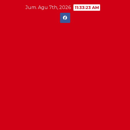
Skip
Jum. Agu 7th, 2026
11:33:24 AM
to
content