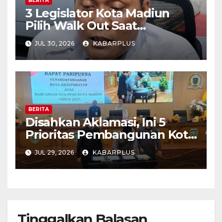
BERITA
3 Legislator Kota Madiun
Pilih Walk Out Saat
Paripurna
JUL 30, 2026
KABARPLUS
BERITA
Disahkan Aklamasi, Ini 5
Prioritas Pembangunan Kota
Madiun dalam KUA-PPAS
JUL 29, 2026
KABARPLUS
APBD 2027
Tinggalkan Balasan