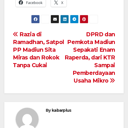
Facebook
X
Navigasi
Razia di
DPRD dan
Ramadhan, Satpol
Pemkota Madiun
pos
PP Madiun Sita
Sepakati Enam
Miras dan Rokok
Raperda, dari KTR
Tanpa Cukai
Sampai
Pemberdayaan
Usaha Mikro
By
kabarplus