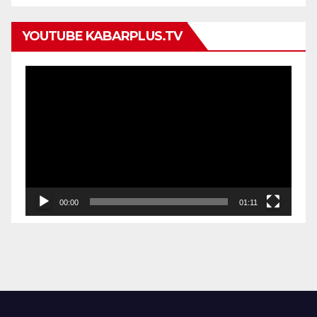
YOUTUBE KABARPLUS.TV
Pemutar
Video
00:00
01:11