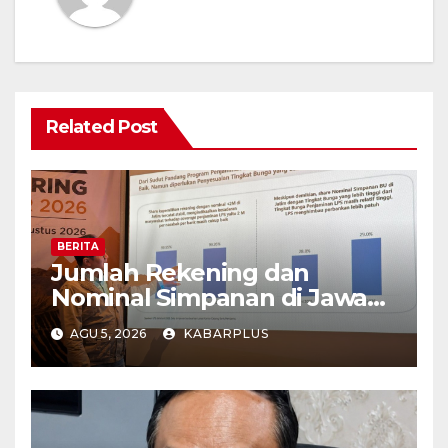
Related Post
BERITA
Jumlah Rekening dan
Nominal Simpanan di Jawa
Timur Meningkat 1,17% Year
AGU 5, 2026
KABARPLUS
on Year.