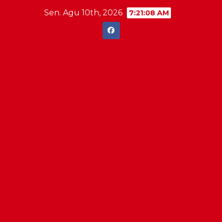
Skip
Sen. Agu 10th, 2026
7:21:09 AM
to
content