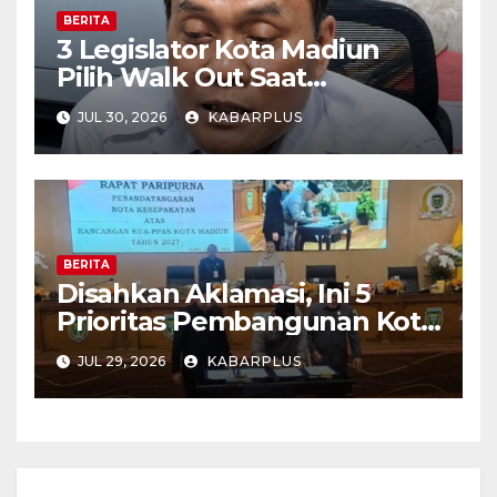
BERITA
3 Legislator Kota Madiun
Pilih Walk Out Saat
Paripurna
JUL 30, 2026
KABARPLUS
BERITA
Disahkan Aklamasi, Ini 5
Prioritas Pembangunan Kota
Madiun dalam KUA-PPAS
JUL 29, 2026
KABARPLUS
APBD 2027