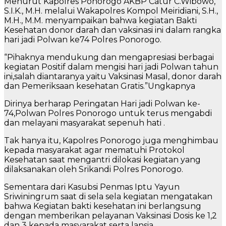
Menurut Kapolres Ponorogo AKBP Catur C.Wibowo,
S.I.K., M.H. melalui Wakapolres Kompol Meiridiani, S.H.,
M.H., M.M. menyampaikan bahwa kegiatan Bakti
Kesehatan donor darah dan vaksinasi ini dalam rangka
hari jadi Polwan ke74 Polres Ponorogo.
“Pihaknya mendukung dan mengapresiasi berbagai
kegiatan Positif dalam mengisi hari jadi Polwan tahun
ini,salah diantaranya yaitu Vaksinasi Masal, donor darah
dan Pemeriksaan kesehatan Gratis.”Ungkapnya
Dirinya berharap Peringatan Hari jadi Polwan ke-
74,Polwan Polres Ponorogo untuk terus mengabdi
dan melayani masyarakat sepenuh hati .
Tak hanya itu, Kapolres Ponorogo juga menghimbau
kepada masyarakat agar mematuhi Protokol
Kesehatan saat mengantri dilokasi kegiatan yang
dilaksanakan oleh Srikandi Polres Ponorogo.
Sementara dari Kasubsi Penmas Iptu Yayun
Sriwiningrum saat di sela sela kegiatan mengatakan
bahwa Kegiatan bakti kesehatan ini berlangsung
dengan memberikan pelayanan Vaksinasi Dosis ke 1,2
dan 3 kepada masyarakat serta lansia.