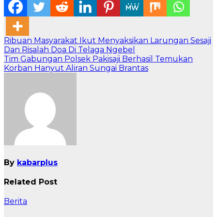
Navigasi
Ribuan Masyarakat Ikut Menyaksikan Larungan Sesaji
Dan Risalah Doa Di Telaga Ngebel
pos
Tim Gabungan Polsek Pakisaji Berhasil Temukan
Korban Hanyut Aliran Sungai Brantas
By
kabarplus
Related Post
Berita