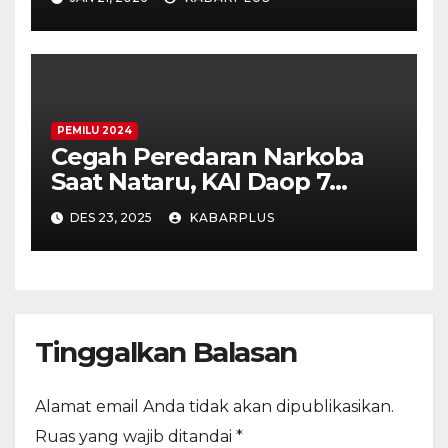
PEMILU 2024
Cegah Peredaran Narkoba
Saat Nataru, KAI Daop 7
Madiun Kerahkan Anjing
DES 23, 2025
KABARPLUS
Pelacak Saat Inspeksi KA
Tinggalkan Balasan
Alamat email Anda tidak akan dipublikasikan.
Ruas yang wajib ditandai
*