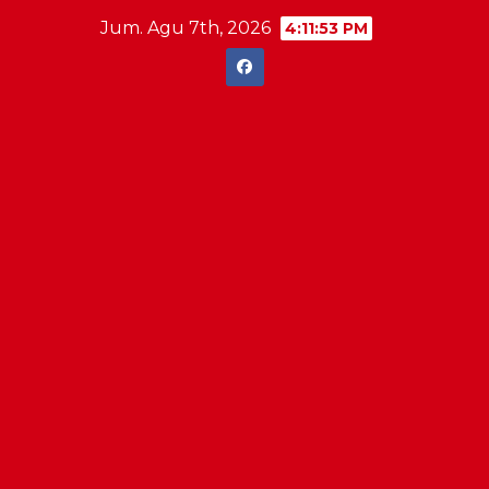
Skip
Jum. Agu 7th, 2026
4:11:54 PM
to
content