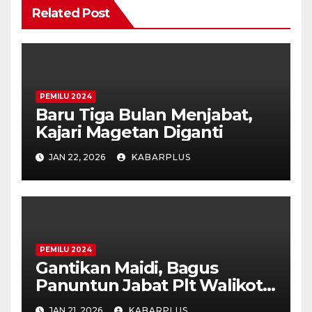
Related Post
PEMILU 2024
Baru Tiga Bulan Menjabat,
Kajari Magetan Diganti
JAN 22, 2026
KABARPLUS
PEMILU 2024
Gantikan Maidi, Bagus
Panuntun Jabat Plt Walikota
Madiun
JAN 21, 2026
KABARPLUS