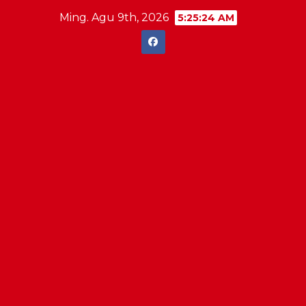
Skip
Ming. Agu 9th, 2026
5:25:25 AM
to
content