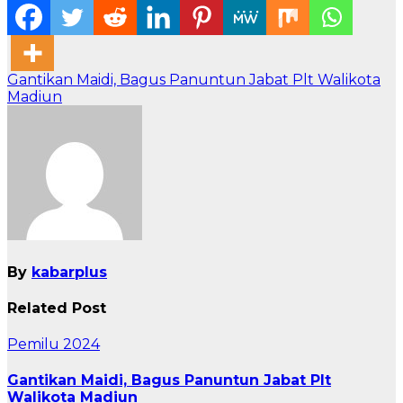
Navigasi
Gantikan Maidi, Bagus Panuntun Jabat Plt Walikota
Madiun
pos
By
kabarplus
Related Post
Pemilu 2024
Gantikan Maidi, Bagus Panuntun Jabat Plt
Walikota Madiun