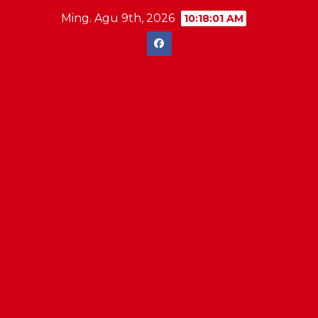
Skip
Ming. Agu 9th, 2026
10:18:01 AM
to
content