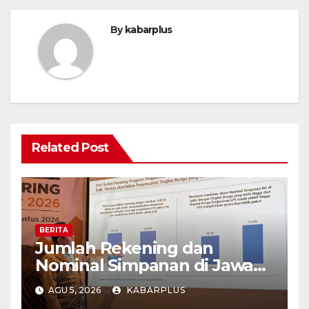
By
kabarplus
Related Post
BERITA
Jumlah Rekening dan
Nominal Simpanan di Jawa
Timur Meningkat 1,17% Year
AGU 5, 2026
KABARPLUS
on Year.