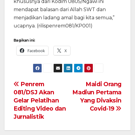
khususnya dari Kodim 0805/Ngawi ini
mendapat balasan dari Allah SWT dan
menjadikan ladang amal bagi kita semua,”
ucapnya. (rilispenrem081/KP001)
Bagikan ini:
Facebook
X
Navigasi
Penrem
Maidi Orang
081/DSJ Akan
Madiun Pertama
pos
Gelar Pelatihan
Yang Divaksin
Editing Video dan
Covid-19
Jurnalistik