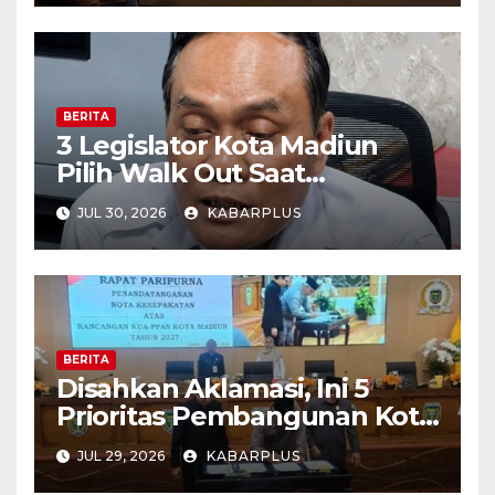
BERITA
3 Legislator Kota Madiun
Pilih Walk Out Saat
Paripurna
JUL 30, 2026
KABARPLUS
BERITA
Disahkan Aklamasi, Ini 5
Prioritas Pembangunan Kota
Madiun dalam KUA-PPAS
JUL 29, 2026
KABARPLUS
APBD 2027