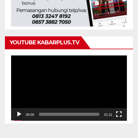
YOUTUBE KABARPLUS.TV
Pemutar
Video
00:00
01:11