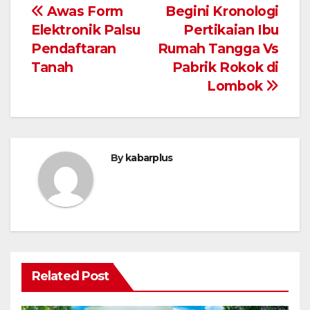
Navigasi
Awas Form
Begini Kronologi
Elektronik Palsu
Pertikaian Ibu
pos
Pendaftaran
Rumah Tangga Vs
Tanah
Pabrik Rokok di
Lombok
By
kabarplus
Related Post