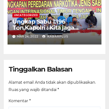
UNCATEGORIZED
Ungkap Sabu 1.196
Ton,Kapolri : Kita jaga
Program Pemerintah
MAR 24, 2022
KABARPLUS
Wujudkan SDM Unggul
Tinggalkan Balasan
Alamat email Anda tidak akan dipublikasikan.
Ruas yang wajib ditandai
*
Komentar
*