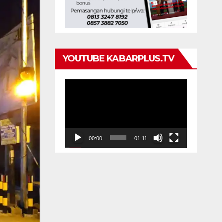
YOUTUBE KABARPLUS.TV
Pemutar
Video
00:00
01:11