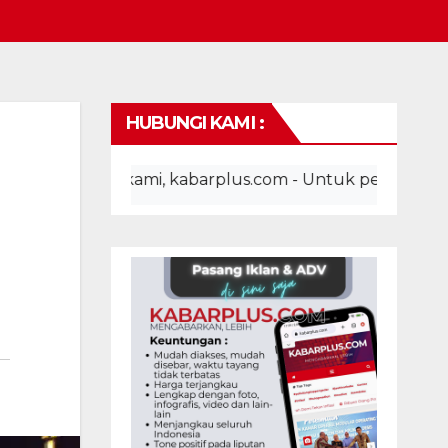
HUBUNGI KAMI :
ite kami, kabarplus.com - Untuk pemasangan iklan, adv