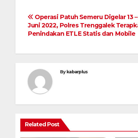
Navigasi
Operasi Patuh Semeru Digelar 13 –
Juni 2022, Polres Trenggalek Terap
pos
Penindakan ETLE Statis dan Mobile
By
kabarplus
Related Post