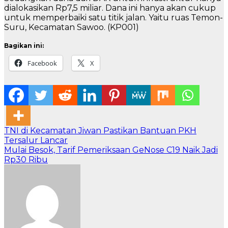
dialokasikan Rp7,5 miliar. Dana ini hanya akan cukup
untuk memperbaiki satu titik jalan. Yaitu ruas Temon-
Suru, Kecamatan Sawoo. (KP001)
Bagikan ini:
Facebook
X
Navigasi
TNI di Kecamatan Jiwan Pastikan Bantuan PKH
Tersalur Lancar
pos
Mulai Besok, Tarif Pemeriksaan GeNose C19 Naik Jadi
Rp30 Ribu