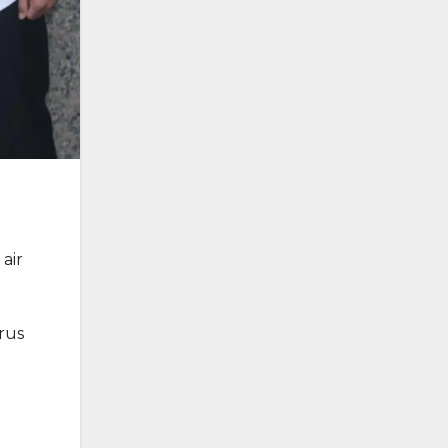
air
rus
t