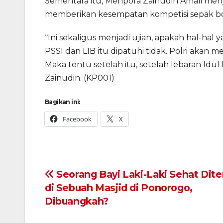
Sementara itu, Menpora Zainudin Amali meny
memberikan kesempatan kompetisi sepak bola
“Ini sekaligus menjadi ujian, apakah hal-hal
PSSI dan LIB itu dipatuhi tidak. Polri akan m
Maka tentu setelah itu, setelah lebaran Idul 
Zainudin. (KP001)
Bagikan ini:
Facebook
X
Navigasi
Seorang Bayi Laki-Laki Sehat Di
di Sebuah Masjid di Ponorogo,
pos
Dibuangkah?