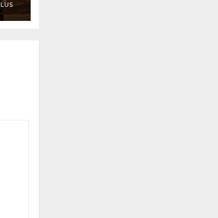
LUS
UA-
7