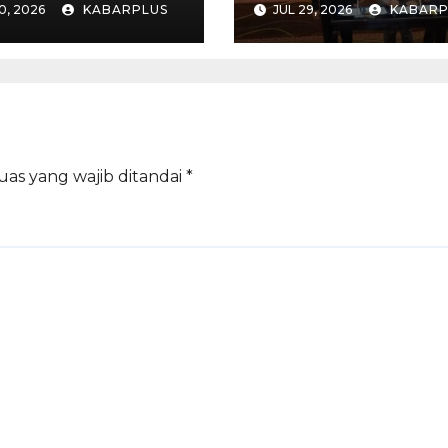
0, 2026
KABARPLUS
JUL 29, 2026
KABARP
Madiun dalam K
PPAS APBD 202
uas yang wajib ditandai
*