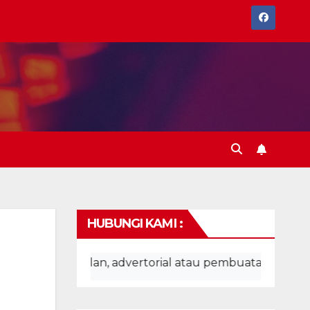
HUBUNGI KAMI :
n iklan, advertorial atau pembuatan website hubungi :