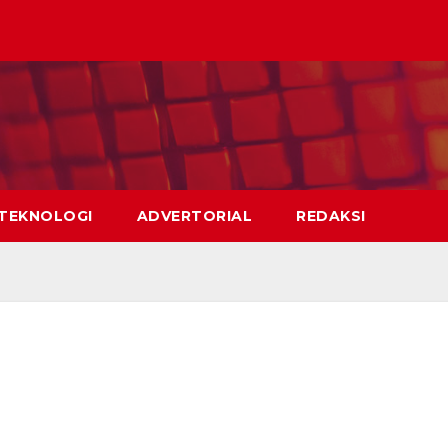
TEKNOLOGI
ADVERTORIAL
REDAKSI
atang di website kami, kabarplus.com - Untuk pemasanga