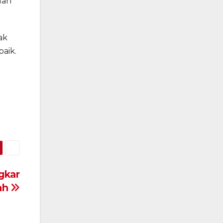
lah
ak
baik.
gkar
ah