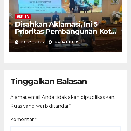
BERITA
Disahkan Aklamasi, Ini 5
Prioritas Pembangunan Kota
Madiun dalam KUA-PPAS
JUL 29, 2026
KABARPLUS
APBD 2027
Tinggalkan Balasan
Alamat email Anda tidak akan dipublikasikan.
Ruas yang wajib ditandai
*
Komentar
*