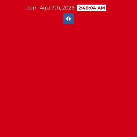
Skip
Jum. Agu 7th, 2026
2:48:04 AM
to
content