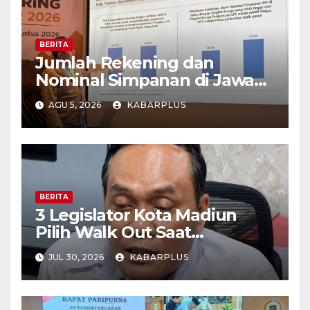
BERITA
Jumlah Rekening dan
Nominal Simpanan di Jawa
Timur Meningkat 1,17% Year
AGU 5, 2026
KABARPLUS
on Year.
BERITA
3 Legislator Kota Madiun
Pilih Walk Out Saat
Paripurna
JUL 30, 2026
KABARPLUS