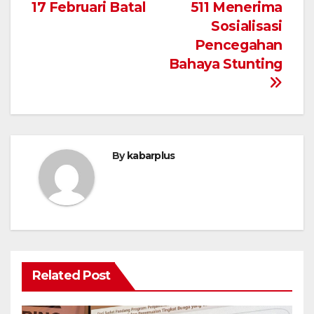
pos
17 Februari Batal
511 Menerima
Sosialisasi
Pencegahan
Bahaya Stunting
By
kabarplus
Related Post