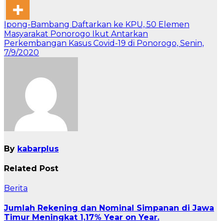
Navigasi
Ipong-Bambang Daftarkan ke KPU, 50 Elemen
Masyarakat Ponorogo Ikut Antarkan
pos
Perkembangan Kasus Covid-19 di Ponorogo, Senin,
7/9/2020
By
kabarplus
Related Post
Berita
Jumlah Rekening dan Nominal Simpanan di Jawa
Timur Meningkat 1,17% Year on Year.