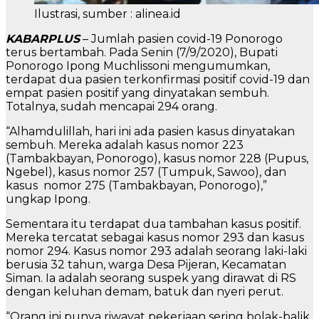
Ilustrasi, sumber : alinea.id
KABARPLUS
– Jumlah pasien covid-19 Ponorogo
terus bertambah. Pada Senin (7/9/2020), Bupati
Ponorogo Ipong Muchlissoni mengumumkan,
terdapat dua pasien terkonfirmasi positif covid-19 dan
empat pasien positif yang dinyatakan sembuh.
Totalnya, sudah mencapai 294 orang.
“Alhamdulillah, hari ini ada pasien kasus dinyatakan
sembuh. Mereka adalah kasus nomor 223
(Tambakbayan, Ponorogo), kasus nomor 228 (Pupus,
Ngebel), kasus nomor 257 (Tumpuk, Sawoo), dan
kasus nomor 275 (Tambakbayan, Ponorogo),”
ungkap Ipong.
Sementara itu terdapat dua tambahan kasus positif.
Mereka tercatat sebagai kasus nomor 293 dan kasus
nomor 294. Kasus nomor 293 adalah seorang laki-laki
berusia 32 tahun, warga Desa Pijeran, Kecamatan
Siman. Ia adalah seorang suspek yang dirawat di RS
dengan keluhan demam, batuk dan nyeri perut.
“Orang ini punya riwayat pekerjaan sering bolak-balik