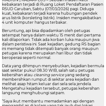
kebakaran terjadi di Ruang Loket Pendaftaran Pasien
RSUD Caruban, Sabtu (07/03/2026) pagi. Diduga
kuat, kebakaran terjadi karena hubungan pendek
arus listrik (korsleting listrik). Insiden mengakibatkan
4 unit komputer hangus terbakar.
Beruntung, api bisa dipadamkan oleh petugas
setempat hanya dalam waktu 15 menit dari pertama
kali dilaporkan. Tidak ada korban luka maupun jiwa
dalam peristiwa ini. Saat kejadian, gedung RS bagian
ini memang tidak ditempati banyak orang maupun
petugas karena merupakan hari libur dan tidak
beroperasi seperti normal.
Data yang dihimpun menyebutkan, kejadian bermula
saat sekitar pukul 08.30 WIB, salah satu petugas
kebersihan atau
cleaning service
yang sedang
membersihkan rumput di sekitar area kejadian dan
melihat asap hitam keluar dari sela sela jendela.
Mengetahui kejadian tersebut, petugas kebersihan
langsung menghubungi satpam.
“Saya ikut membantu memadamkan api dengan
mengambil air di kolam yang tak jauh dari lokasi