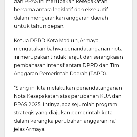
dan PPAS ini merupakan kesepakatan
bersama antara legislatif dan eksekutif
dalam mengarahkan anggaran daerah
untuk tahun depan.
Ketua DPRD Kota Madiun, Armaya,
mengatakan bahwa penandatanganan nota
ini merupakan tindak lanjut dari serangkaian
pembahasan intensif antara DPRD dan Tim
Anggaran Pemerintah Daerah (TAPD).
“Siang ini kita melakukan penandatanganan
Nota Kesepakatan atas perubahan KUA dan
PPAS 2025. Intinya, ada sejumlah program
strategis yang diajukan pemerintah kota
dalam kerangka perubahan anggaran ini,”
jelas Armaya.