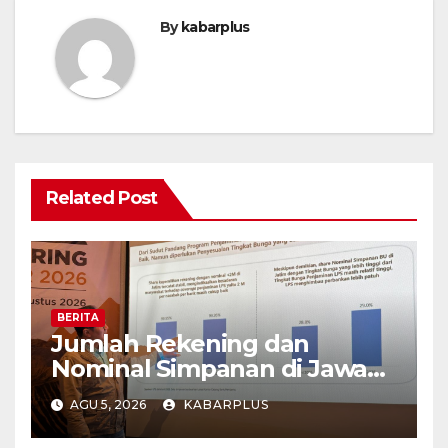
By
kabarplus
Related Post
BERITA
Jumlah Rekening dan
Nominal Simpanan di Jawa
Timur Meningkat 1,17% Year
AGU 5, 2026
KABARPLUS
on Year.