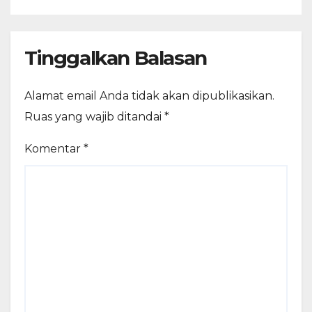
Tinggalkan Balasan
Alamat email Anda tidak akan dipublikasikan.
Ruas yang wajib ditandai
*
Komentar
*