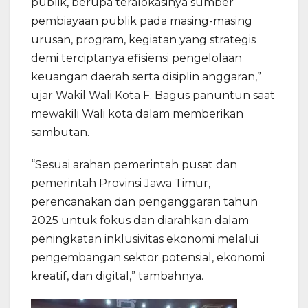
publik, berupa teralokasinya sumber
pembiayaan publik pada masing-masing
urusan, program, kegiatan yang strategis
demi terciptanya efisiensi pengelolaan
keuangan daerah serta disiplin anggaran,”
ujar Wakil Wali Kota F. Bagus panuntun saat
mewakili Wali kota dalam memberikan
sambutan.
“Sesuai arahan pemerintah pusat dan
pemerintah Provinsi Jawa Timur,
perencanakan dan penganggaran tahun
2025 untuk fokus dan diarahkan dalam
peningkatan inklusivitas ekonomi melalui
pengembangan sektor potensial, ekonomi
kreatif, dan digital,” tambahnya.