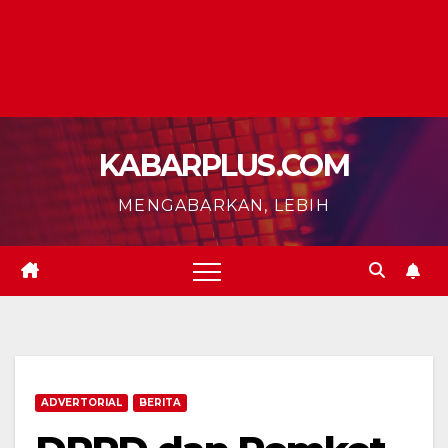
KABARPLUS.COM
MENGABARKAN, LEBIH
ADVERTORIAL
BERITA