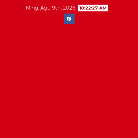
Skip
Ming. Agu 9th, 2026
10:22:27 AM
to
content