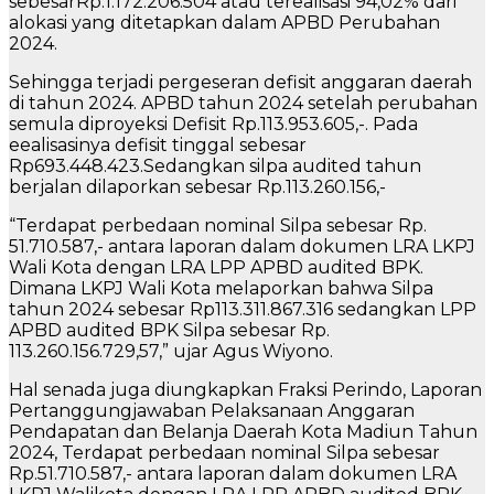
sebesarRp.1.172.206.504 atau terealisasi 94,02% dari
alokasi yang ditetapkan dalam APBD Perubahan
2024.
Sehingga terjadi pergeseran defisit anggaran daerah
di tahun 2024. APBD tahun 2024 setelah perubahan
semula diproyeksi Defisit Rp.113.953.605,-. Pada
eealisasinya defisit tinggal sebesar
Rp693.448.423.Sedangkan silpa audited tahun
berjalan dilaporkan sebesar Rp.113.260.156,-
“Terdapat perbedaan nominal Silpa sebesar Rp.
51.710.587,- antara laporan dalam dokumen LRA LKPJ
Wali Kota dengan LRA LPP APBD audited BPK.
Dimana LKPJ Wali Kota melaporkan bahwa Silpa
tahun 2024 sebesar Rp113.311.867.316 sedangkan LPP
APBD audited BPK Silpa sebesar Rp.
113.260.156.729,57,” ujar Agus Wiyono.
Hal senada juga diungkapkan Fraksi Perindo, Laporan
Pertanggungjawaban Pelaksanaan Anggaran
Pendapatan dan Belanja Daerah Kota Madiun Tahun
2024, Terdapat perbedaan nominal Silpa sebesar
Rp.51.710.587,- antara laporan dalam dokumen LRA