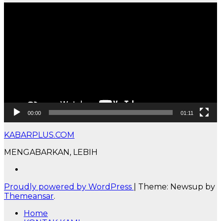
Pemutar
Video
00:00
01:11
KABARPLUS.COM
MENGABARKAN, LEBIH
Proudly powered by WordPress
|
Theme: Newsup by
Themeansar
.
Home