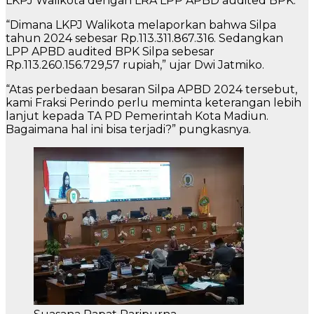
LKPJ Walikota dengan LRA LPP APBD audited BPK.
“Dimana LKPJ Walikota melaporkan bahwa Silpa
tahun 2024 sebesar Rp.113.311.867.316. Sedangkan
LPP APBD audited BPK Silpa sebesar
Rp.113.260.156.729,57 rupiah,” ujar Dwi Jatmiko.
“Atas perbedaan besaran Silpa APBD 2024 tersebut,
kami Fraksi Perindo perlu meminta keterangan lebih
lanjut kepada TA PD Pemerintah Kota Madiun.
Bagaimana hal ini bisa terjadi?” pungkasnya.