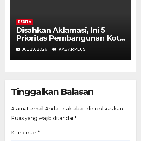
BERITA
Disahkan Aklamasi, Ini 5
Prioritas Pembangunan Kota
Madiun dalam KUA-PPAS
JUL 29, 2026
KABARPLUS
APBD 2027
Tinggalkan Balasan
Alamat email Anda tidak akan dipublikasikan.
Ruas yang wajib ditandai
*
Komentar
*