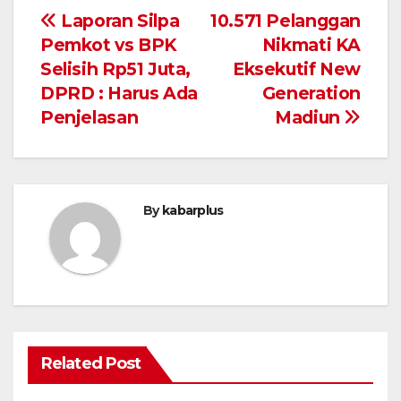
Navigasi
Laporan Silpa
10.571 Pelanggan
Pemkot vs BPK
Nikmati KA
pos
Selisih Rp51 Juta,
Eksekutif New
DPRD : Harus Ada
Generation
Penjelasan
Madiun
By
kabarplus
Related Post