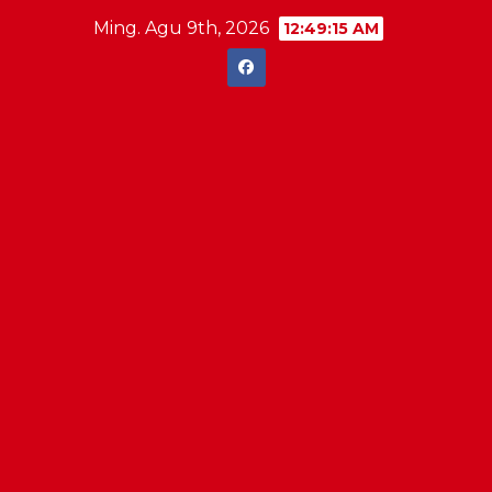
Skip
Ming. Agu 9th, 2026
12:49:15 AM
to
content