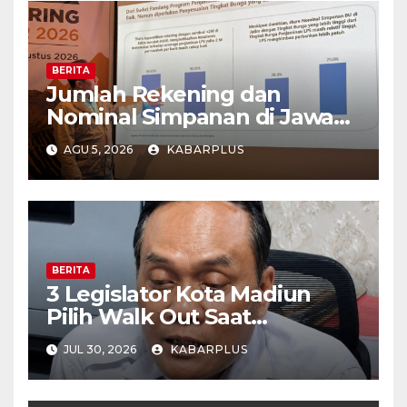
BERITA
Jumlah Rekening dan
Nominal Simpanan di Jawa
Timur Meningkat 1,17% Year
AGU 5, 2026
KABARPLUS
on Year.
BERITA
3 Legislator Kota Madiun
Pilih Walk Out Saat
Paripurna
JUL 30, 2026
KABARPLUS