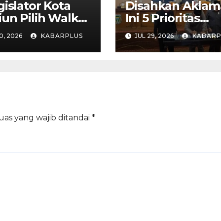
gislator Kota
Disahkan Aklama
un Pilih Walk
Ini 5 Prioritas
Saat Paripurna
Pembangunan K
0, 2026
KABARPLUS
JUL 29, 2026
KABARP
Madiun dalam K
PPAS APBD 202
uas yang wajib ditandai
*