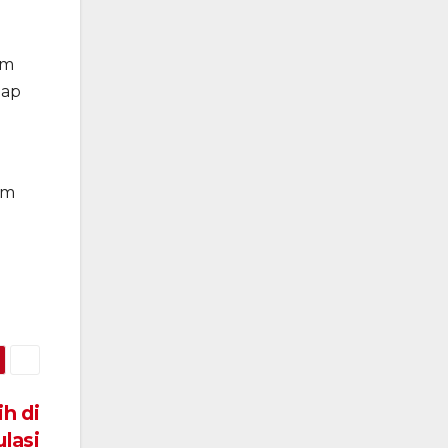
am
dap
am
h di
lasi