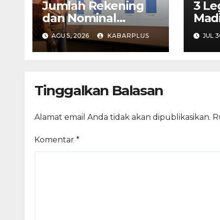
Jumlah Rekening
3 Le
dan Nominal
Madi
Simpanan di Jawa
Out 
AGU 5, 2026
KABARPLUS
JUL 3
Timur Meningkat
1,17% Year on Year.
Tinggalkan Balasan
Alamat email Anda tidak akan dipublikasikan.
R
Komentar
*