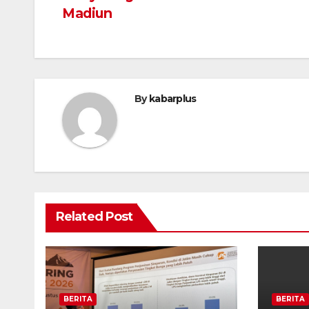
pos
Madiun
By
kabarplus
Related Post
BERITA
BERITA