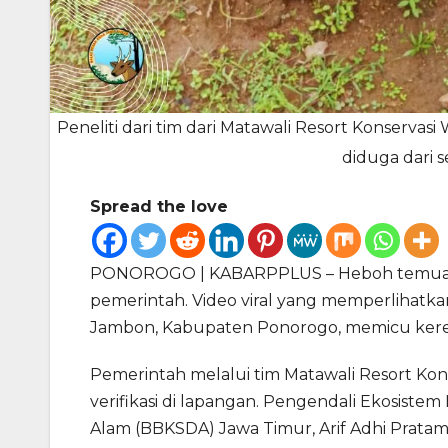
Peneliti dari tim dari Matawali Resort Konservas
diduga dari s
Spread the love
PONOROGO | KABARPPLUS – Heboh temuan 
pemerintah. Video viral yang memperlihatka
Jambon, Kabupaten Ponorogo, memicu keres
Pemerintah melalui tim Matawali Resort Ko
verifikasi di lapangan. Pengendali Ekosiste
Alam (BBKSDA) Jawa Timur, Arif Adhi Pratam