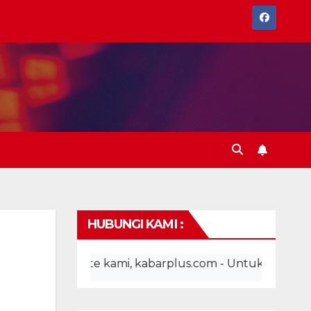
HUBUNGI KAMI :
website kami, kabarplus.com - Untuk pemasangan iklan,