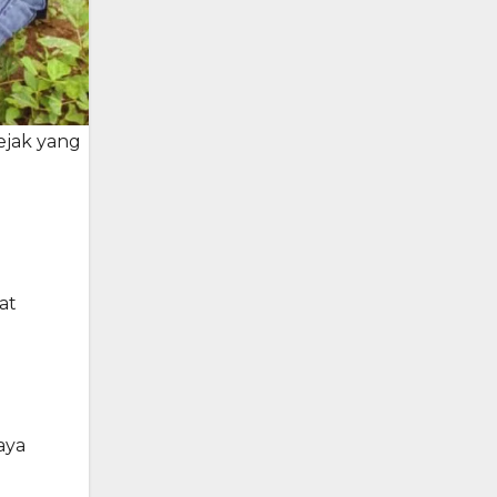
ejak yang
at
aya