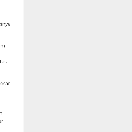
kinya
um
tas
besar
n
or