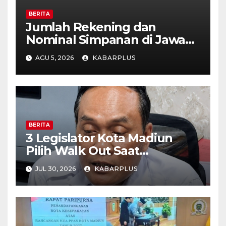
BERITA
Jumlah Rekening dan
Nominal Simpanan di Jawa
Timur Meningkat 1,17% Year
AGU 5, 2026
KABARPLUS
on Year.
BERITA
3 Legislator Kota Madiun
Pilih Walk Out Saat
Paripurna
JUL 30, 2026
KABARPLUS