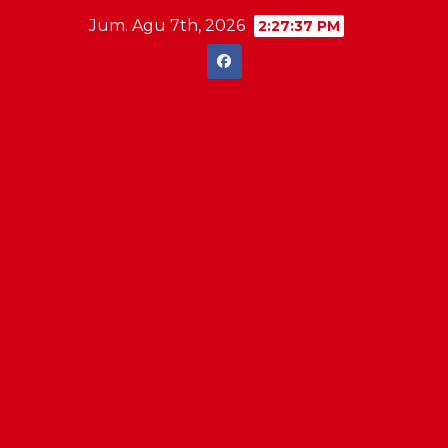
Skip
Jum. Agu 7th, 2026
2:27:38 PM
to
content