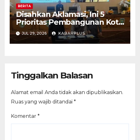
BERITA
Disahkan Aklamasi, Ini 5
Prioritas Pembangunan Kota
Madiun dalam KUA-PPAS
JUL 29, 2026
KABARPLUS
APBD 2027
Tinggalkan Balasan
Alamat email Anda tidak akan dipublikasikan.
Ruas yang wajib ditandai
*
Komentar
*