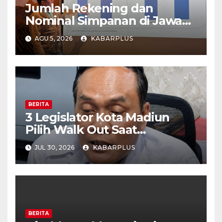
Jumlah Rekening dan
Nominal Simpanan di Jawa
Timur Meningkat 1,17% Year
AGU 5, 2026
KABARPLUS
on Year.
BERITA
3 Legislator Kota Madiun
Pilih Walk Out Saat
Paripurna
JUL 30, 2026
KABARPLUS
BERITA