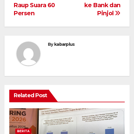
pos
Raup Suara 60
ke Bank dan
Persen
Pinjol
By
kabarplus
Related Post
BERITA