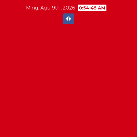
Skip
Ming. Agu 9th, 2026
8:54:45 AM
to
content