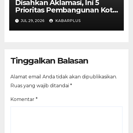
Disahkan Aklamasi, Ini 5
Prioritas Pembangunan Kota
Madiun dalam KUA-PPAS
JUL 29, 2026
KABARPLUS
APBD 2027
Tinggalkan Balasan
Alamat email Anda tidak akan dipublikasikan.
Ruas yang wajib ditandai
*
Komentar
*