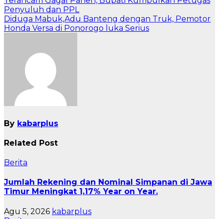
Navigasi
Terancam Gagal Panen, Bupati Kumpulkan Petugas
Penyuluh dan PPL
pos
Diduga Mabuk,Adu Banteng dengan Truk, Pemotor
Honda Versa di Ponorogo luka Serius
By
kabarplus
Related Post
Berita
Jumlah Rekening dan Nominal Simpanan di Jawa
Timur Meningkat 1,17% Year on Year.
Agu 5, 2026
kabarplus