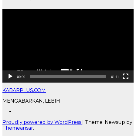
Pemutar
Video
00:00
01:11
KABARPLUS.COM
MENGABARKAN, LEBIH
Proudly powered by WordPress
|
Theme: Newsup by
Themeansar
.