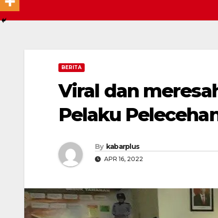
BERITA
Viral dan meresa
Pelaku Pelecehan
By
kabarplus
APR 16, 2022