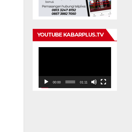
YOUTUBE KABARPLUS.TV
Pemutar
Video
00:00
01:11