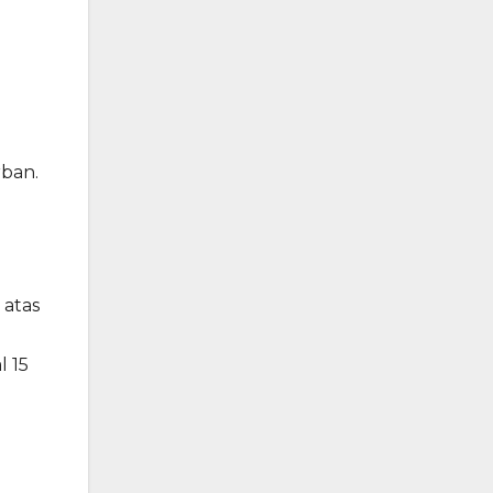
rban.
 atas
 15