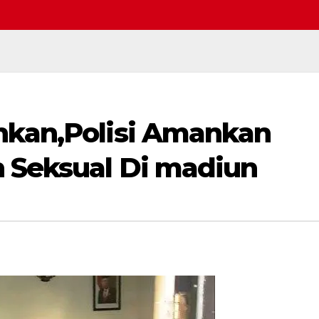
hkan,Polisi Amankan
Selamat datang di w
 Seksual Di madiun