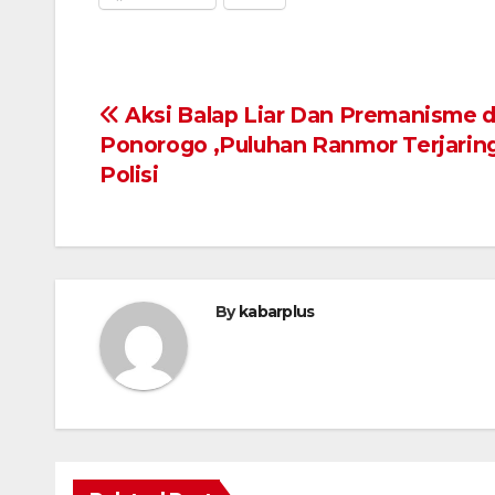
Navigasi
Aksi Balap Liar Dan Premanisme d
Ponorogo ,Puluhan Ranmor Terjarin
pos
Polisi
By
kabarplus