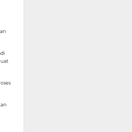
aan
di
buat
roses
kan