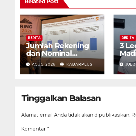
Related Post
BERITA
BERITA
Jumlah Rekening
3 Le
dan Nominal
Madi
Simpanan di Jawa
Out 
AGU 5, 2026
KABARPLUS
JUL 3
Timur Meningkat
1,17% Year on Year.
Tinggalkan Balasan
Alamat email Anda tidak akan dipublikasikan.
R
Komentar
*