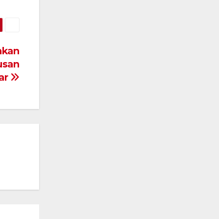
nkan
usan
ar