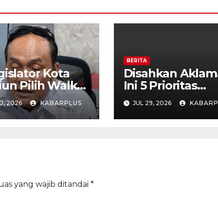
BERITA
gislator Kota
Disahkan Aklama
un Pilih Walk
Ini 5 Prioritas
Saat Paripurna
Pembangunan K
0, 2026
KABARPLUS
JUL 29, 2026
KABARP
Madiun dalam K
PPAS APBD 202
uas yang wajib ditandai
*