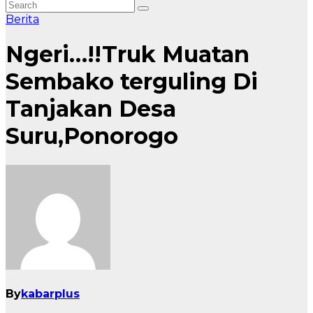
Berita
Ngeri…!!Truk Muatan
Sembako terguling Di
Tanjakan Desa
Suru,Ponorogo
By
kabarplus