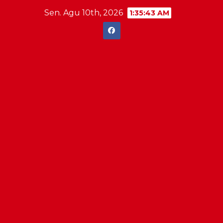
Skip
Sen. Agu 10th, 2026
1:35:44 AM
to
content