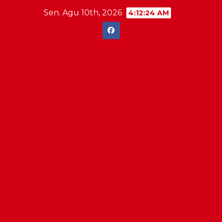
Skip
Sen. Agu 10th, 2026
4:12:25 AM
to
content