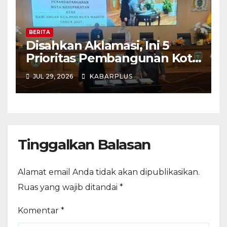
BERITA
Disahkan Aklamasi, Ini 5
Prioritas Pembangunan Kota
Madiun dalam KUA-PPAS
JUL 29, 2026
KABARPLUS
APBD 2027
Tinggalkan Balasan
Alamat email Anda tidak akan dipublikasikan.
Ruas yang wajib ditandai
*
Komentar
*