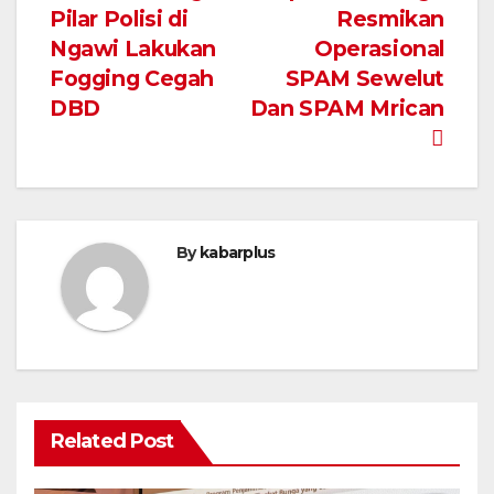
Pilar Polisi di
Resmikan
pos
Ngawi Lakukan
Operasional
Fogging Cegah
SPAM Sewelut
DBD
Dan SPAM Mrican
By
kabarplus
Related Post