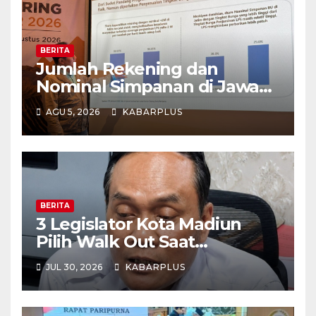
BERITA
Jumlah Rekening dan
Nominal Simpanan di Jawa
Timur Meningkat 1,17% Year
AGU 5, 2026
KABARPLUS
on Year.
BERITA
3 Legislator Kota Madiun
Pilih Walk Out Saat
Paripurna
JUL 30, 2026
KABARPLUS