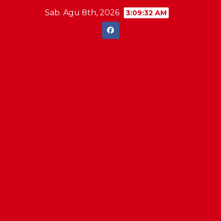
Skip
Sab. Agu 8th, 2026
3:09:33 AM
to
content