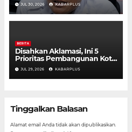
Paripurna
JUL 30, 2026
KABARPLUS
BERITA
Disahkan Aklamasi, Ini 5
Prioritas Pembangunan Kota
Madiun dalam KUA-PPAS
JUL 29, 2026
KABARPLUS
APBD 2027
Tinggalkan Balasan
Alamat email Anda tidak akan dipublikasikan.