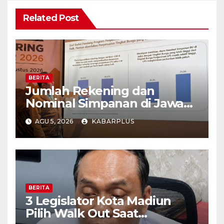
Related Post
BERITA
Jumlah Rekening dan
Nominal Simpanan di Jawa
Timur Meningkat 1,17% Year
AGU 5, 2026
KABARPLUS
on Year.
BERITA
3 Legislator Kota Madiun
Pilih Walk Out Saat