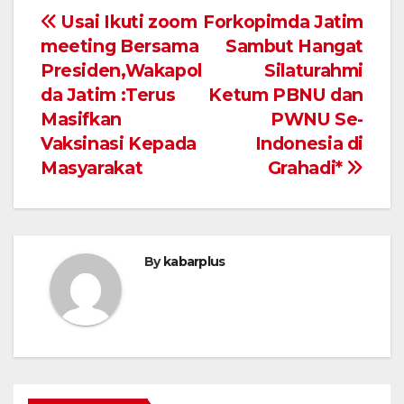
Navigasi
Usai Ikuti zoom
Forkopimda Jatim
meeting Bersama
Sambut Hangat
pos
Presiden,Wakapol
Silaturahmi
da Jatim :Terus
Ketum PBNU dan
Masifkan
PWNU Se-
Vaksinasi Kepada
Indonesia di
Masyarakat
Grahadi*
By
kabarplus