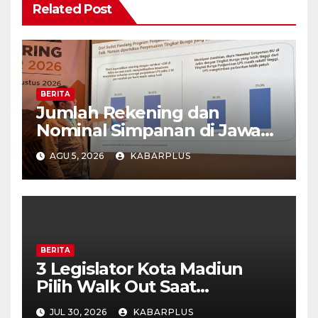
Related Post
BERITA
Jumlah Rekening dan
Nominal Simpanan di Jawa
Timur Meningkat 1,17% Year
AGU 5, 2026
KABARPLUS
on Year.
BERITA
3 Legislator Kota Madiun
Pilih Walk Out Saat
Paripurna
JUL 30, 2026
KABARPLUS