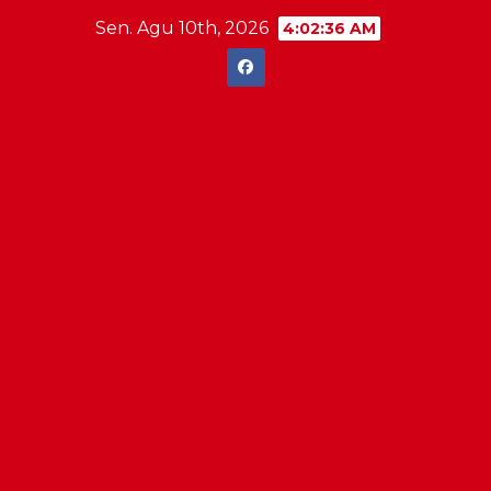
Skip
Sen. Agu 10th, 2026
4:02:36 AM
to
content