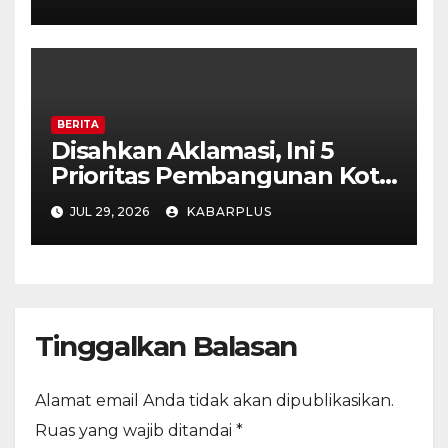
BERITA
Disahkan Aklamasi, Ini 5
Prioritas Pembangunan Kota
Madiun dalam KUA-PPAS
JUL 29, 2026
KABARPLUS
APBD 2027
Tinggalkan Balasan
Alamat email Anda tidak akan dipublikasikan.
Ruas yang wajib ditandai
*