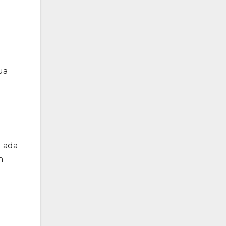
ua
g ada
n