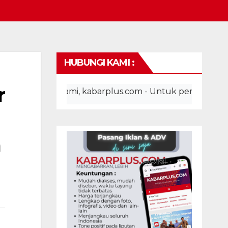
HUBUNGI KAMI :
r
ite kami, kabarplus.com - Untuk pemasangan iklan, adv
a