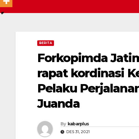
BERITA
Forkopimda Jati
rapat kordinasi 
Pelaku Perjalana
Juanda
By
kabarplus
DES 31, 2021