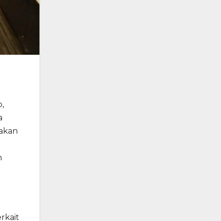
,
a
nakan
n
rkait