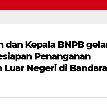
m dan Kepala BNPB gela
Selamat datang di webs
Kesiapan Penanganan
n Luar Negeri di Bandar