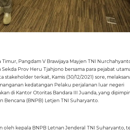
 Timur, Pangdam V Brawijaya Mayjen TNI Nurchahyanto
Plh Sekda Prov Heru Tjahjono bersama para pejabat utam
 stakeholder terkait, Kamis (30/12/2021) sore, melaksa
penanganan kedatangan Pelaku perjalanan luar negeri
an di Kantor Otoritas Bandara III Juanda, yang dipimpi
n Bencana (BNPB) Letjen TNI Suharyanto.
oleh kepala BNPB Letnan Jenderal TNI Suharyanto, te