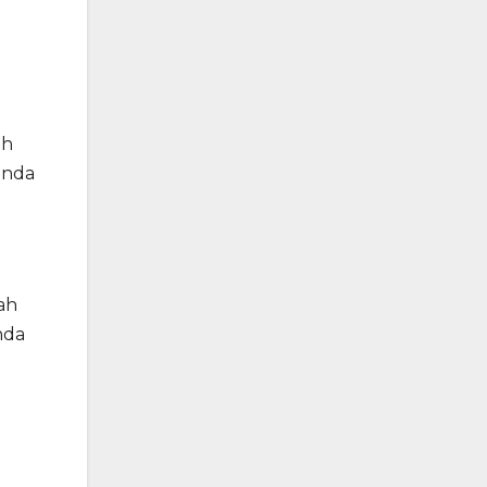
ah
anda
ah
nda