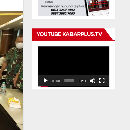
YOUTUBE KABARPLUS.TV
Pemutar
Video
00:00
01:11