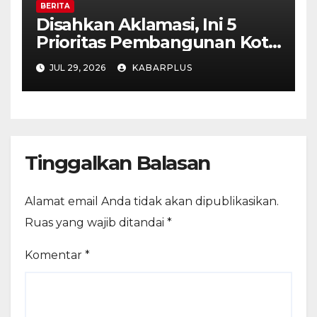
BERITA
Disahkan Aklamasi, Ini 5
Prioritas Pembangunan Kota
Madiun dalam KUA-PPAS
JUL 29, 2026
KABARPLUS
APBD 2027
Tinggalkan Balasan
Alamat email Anda tidak akan dipublikasikan.
Ruas yang wajib ditandai
*
Komentar
*