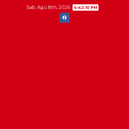
Skip
Sab. Agu 8th, 2026
4:42:11 PM
to
content