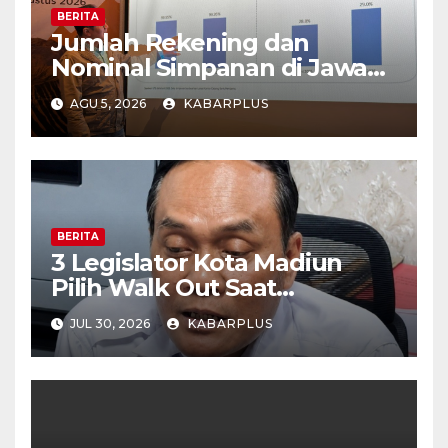
BERITA
Jumlah Rekening dan
Nominal Simpanan di Jawa
Timur Meningkat 1,17% Year
AGU 5, 2026
KABARPLUS
on Year.
BERITA
3 Legislator Kota Madiun
Pilih Walk Out Saat
Paripurna
JUL 30, 2026
KABARPLUS