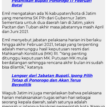
Pelantikan Bupati Ponorogo 17 Februari
Batal
Emil mengatakan ada 16 kabupaten/kota di Jatim
yang menerima SK Plh dari Gubernur Jatim.
Sementara untuk dua daerah lain di Jatim, yakni
Pacitan dan Tuban akhir masa jabatannya masih April
dan Juni 2021.
Emil menyebut jabatan pelaksana harian ini berlaku
hingga akhir Februari 2021, tetapi yang terpenting
adalah menunggu hasil keputusan resmi dari
Mahkamah Konstitusi (MK) RI. “Yang penting
ditunggu keputusan MK. Putusan MK mulai
berdatangan sehingga rencana akhir bulan ini sudah
bisa dilantik,” katanya.
Lengser dari Jabatan Bupati, Ipong Pilih
Tetap di Ponorogo dan Akan Terus
Berpolitik
Wagub Jatim ini juga menjelaskan bahwa pelaksana
harian melaksanakan tugas sehari-hari sebagai
seorang kepala daerah, salah satunya adalah
mengatur jalannya birokrasi pemerintah kota. Namun