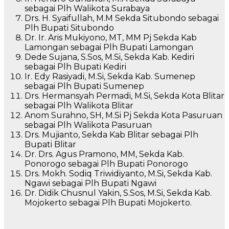
sebagai Plh Walikota Surabaya
Drs. H. Syaifullah, M.M Sekda Situbondo sebagai
Plh Bupati Situbondo
Dr. Ir. Aris Mukiyono, MT, MM Pj Sekda Kab
Lamongan sebagai Plh Bupati Lamongan
Dede Sujana, S.Sos, M.Si, Sekda Kab. Kediri
sebagai Plh Bupati Kediri
Ir. Edy Rasiyadi, M.Si, Sekda Kab. Sumenep
sebagai Plh Bupati Sumenep
Drs. Hermansyah Permadi, M.Si, Sekda Kota Blitar
sebagai Plh Walikota Blitar
Anom Surahno, SH, M.Si Pj Sekda Kota Pasuruan
sebagai Plh Walikota Pasuruan
Drs. Mujianto, Sekda Kab Blitar sebagai Plh
Bupati Blitar
Dr. Drs. Agus Pramono, MM, Sekda Kab.
Ponorogo sebagai Plh Bupati Ponorogo
Drs. Mokh. Sodiq Triwidiyanto, M.Si, Sekda Kab.
Ngawi sebagai Plh Bupati Ngawi
Dr. Didik Chusnul Yakin, S.Sos, M.Si, Sekda Kab.
Mojokerto sebagai Plh Bupati Mojokerto.