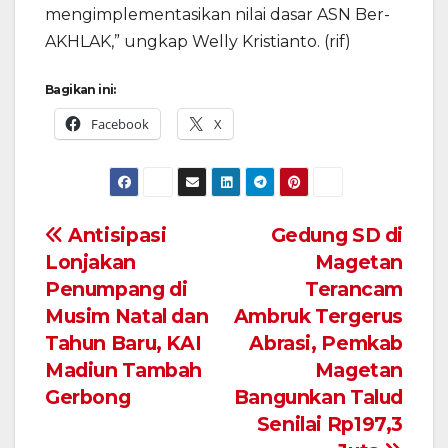
mengimplementasikan nilai dasar ASN Ber-
AKHLAK,” ungkap Welly Kristianto. (rif)
Bagikan ini:
Facebook
X
Navigasi
Antisipasi
Gedung SD di
Lonjakan
Magetan
pos
Penumpang di
Terancam
Musim Natal dan
Ambruk Tergerus
Tahun Baru, KAI
Abrasi, Pemkab
Madiun Tambah
Magetan
Gerbong
Bangunkan Talud
Senilai Rp197,3