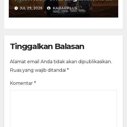
Madiun dalam KUA-PPAS
JUL 29, 2026
KABARPLUS
APBD 2027
Tinggalkan Balasan
Alamat email Anda tidak akan dipublikasikan.
Ruas yang wajib ditandai
*
Komentar
*