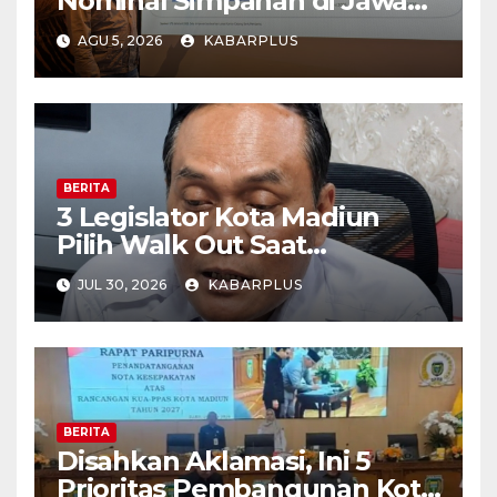
Nominal Simpanan di Jawa
Timur Meningkat 1,17% Year
AGU 5, 2026
KABARPLUS
on Year.
BERITA
3 Legislator Kota Madiun
Pilih Walk Out Saat
Paripurna
JUL 30, 2026
KABARPLUS
BERITA
Disahkan Aklamasi, Ini 5
Prioritas Pembangunan Kota