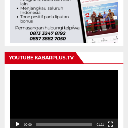
YOUTUBE KABARPLUS.TV
Pemutar
Video
00:00
01:11