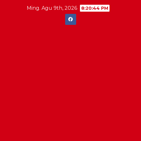
Skip
Ming. Agu 9th, 2026
8:20:44 PM
to
content