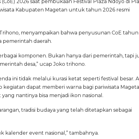
(CoE) 2026 saat pembukaan Festival Plaza Ndoyo di Pl
ariwisata Kabupaten Magetan untuk tahun 2026 resmi
 Trihono, menyampaikan bahwa penyusunan CoE tahun
a pemerintah daerah.
 berbagai komponen. Bukan hanya dari pemerintah, tapi j
erintah desa,” ucap Joko trihono.
a ini tidak melalui kurasi ketat seperti festival besar. 
p kegiatan dapat memberi warna bagi pariwisata Mageta
 yang nantinya bisa menjadi ikon nasional.
rangan, tradisi budaya yang telah ditetapkan sebagai
k kalender event nasional,” tambahnya.