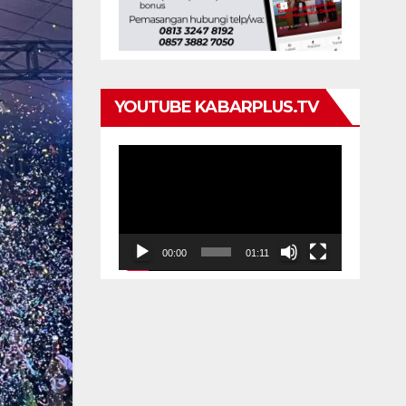
YOUTUBE KABARPLUS.TV
Pemutar
Video
00:00
01:11