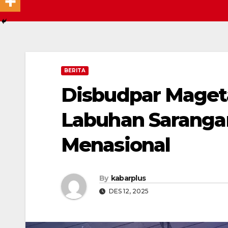
BERITA
Disbudpar Maget
Labuhan Saranga
Menasional
By
kabarplus
DES 12, 2025