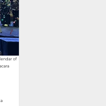
lendar of
acara
ta