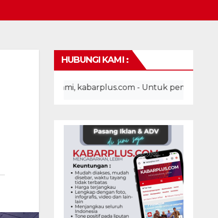
HUBUNGI KAMI :
ite kami, kabarplus.com - Untuk pemasangan iklan, adv