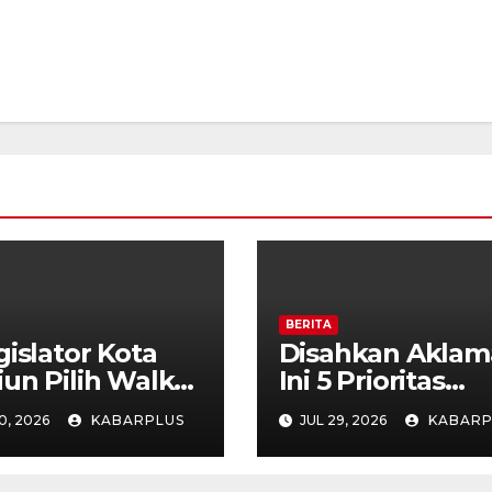
BERITA
gislator Kota
Disahkan Aklama
un Pilih Walk
Ini 5 Prioritas
Saat Paripurna
Pembangunan K
0, 2026
KABARPLUS
JUL 29, 2026
KABARP
Madiun dalam K
PPAS APBD 202