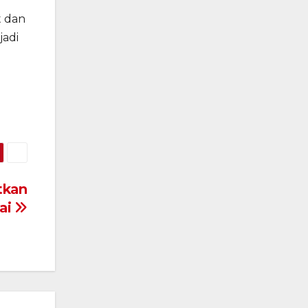
t dan
jadi
tkan
ai