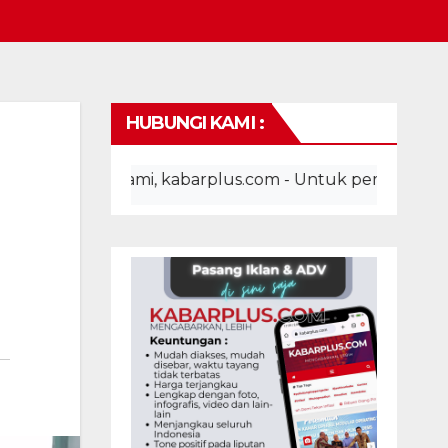
HUBUNGI KAMI :
ite kami, kabarplus.com - Untuk pemasangan iklan, adv