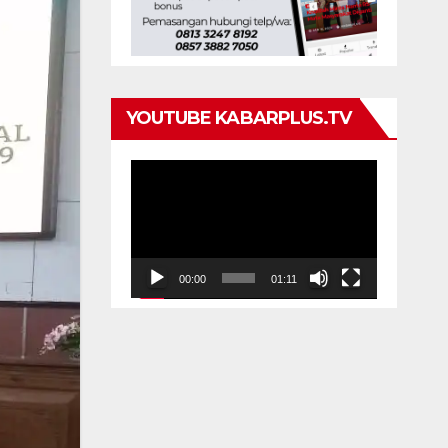
YOUTUBE KABARPLUS.TV
Pemutar
Video
00:00
01:11