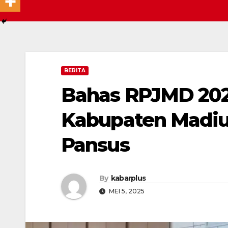
BERITA
Bahas RPJMD 202
Kabupaten Madiu
Pansus
By
kabarplus
MEI 5, 2025