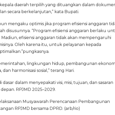
si kepala daerah terpilih yang dituangkan dalam dokume
n secara berkelanjutan,” kata Bupati.
un mengaku optimis jika program efisiensi anggaran ti
h disusunnya. “Program efisiensi anggaran berlaku un
di Madiun, efisiensi anggaran tidak akan mempengaruhi
misinya. Oleh karena itu, untuk pelayanan kepada
optimalkan.”pungkasnya.
pemerintahan, lingkungan hidup, pembangunan ekonomi
n harmonisasi sosial,” terang Hari.
 dasar dalam menyepakati visi, misi, tujuan, dan sasaran
 depan. RPJMD 2025–2029.
 pelaksanaan Musyawarah Perencanaan Pembangunan
ngan RPJMD bersama DPRD. (arb/rio)