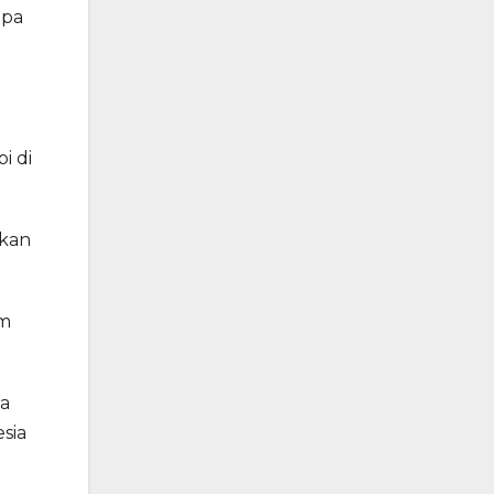
upa
i di
ukan
am
a
sia