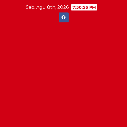
Skip
Sab. Agu 8th, 2026
7:50:57 PM
to
content