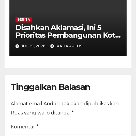
BERITA
Disahkan Aklamasi, Ini 5
Prioritas Pembangunan Kota
Madiun dalam KUA-PPAS
JUL 29, 2026
KABARPLUS
APBD 2027
Tinggalkan Balasan
Alamat email Anda tidak akan dipublikasikan.
Ruas yang wajib ditandai
*
Komentar
*