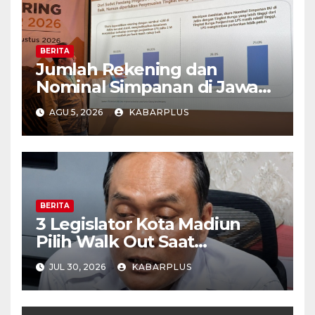
BERITA
Jumlah Rekening dan
Nominal Simpanan di Jawa
Timur Meningkat 1,17% Year
AGU 5, 2026
KABARPLUS
on Year.
BERITA
3 Legislator Kota Madiun
Pilih Walk Out Saat
Paripurna
JUL 30, 2026
KABARPLUS