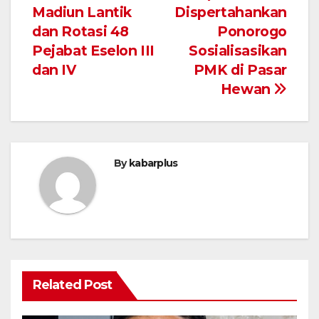
Madiun Lantik
Dispertahankan
pos
dan Rotasi 48
Ponorogo
Pejabat Eselon III
Sosialisasikan
dan IV
PMK di Pasar
Hewan
By
kabarplus
Related Post