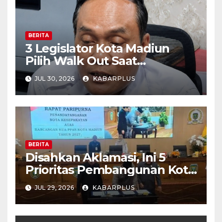
BERITA
3 Legislator Kota Madiun
Pilih Walk Out Saat
Paripurna
JUL 30, 2026
KABARPLUS
BERITA
Disahkan Aklamasi, Ini 5
Prioritas Pembangunan Kota
Madiun dalam KUA-PPAS
JUL 29, 2026
KABARPLUS
APBD 2027