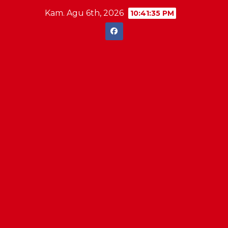
Skip
Kam. Agu 6th, 2026
10:41:36 PM
to
content