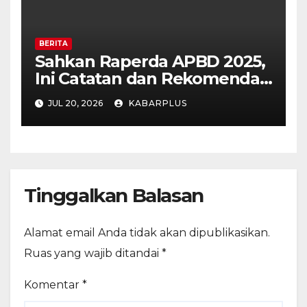
BERITA
Sahkan Raperda APBD 2025,
Ini Catatan dan Rekomendasi
Fraksi DPRD Kota Madiun
JUL 20, 2026
KABARPLUS
Tinggalkan Balasan
Alamat email Anda tidak akan dipublikasikan.
Ruas yang wajib ditandai
*
Komentar
*