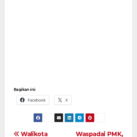
Bagikan ini:
Facebook
X
Navigasi
Walikota
Waspadai PMK,