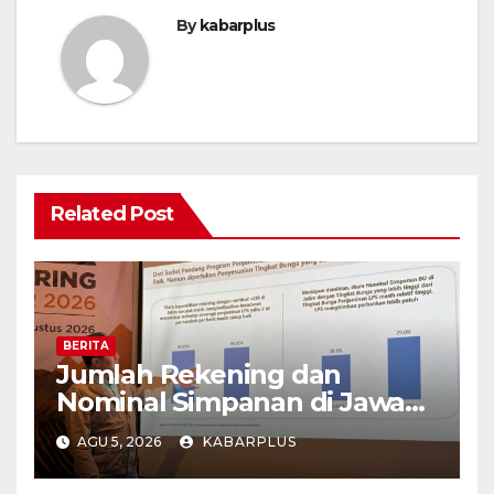
By
kabarplus
Related Post
BERITA
Jumlah Rekening dan
Nominal Simpanan di Jawa
Timur Meningkat 1,17% Year
AGU 5, 2026
KABARPLUS
on Year.