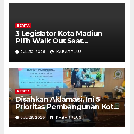
BERITA
3 Legislator Kota Madiun
Pilih Walk Out Saat
Paripurna
JUL 30, 2026
KABARPLUS
BERITA
Disahkan Aklamasi, Ini 5
Prioritas Pembangunan Kota
Madiun dalam KUA-PPAS
JUL 29, 2026
KABARPLUS
APBD 2027