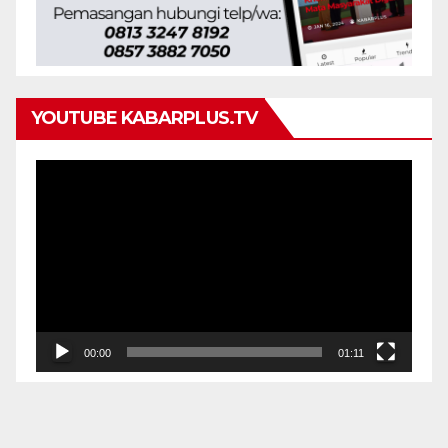
YOUTUBE KABARPLUS.TV
Pemutar
Video
00:00
01:11