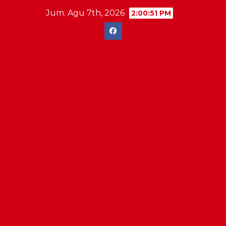
Skip
Jum. Agu 7th, 2026
2:00:52 PM
to
content