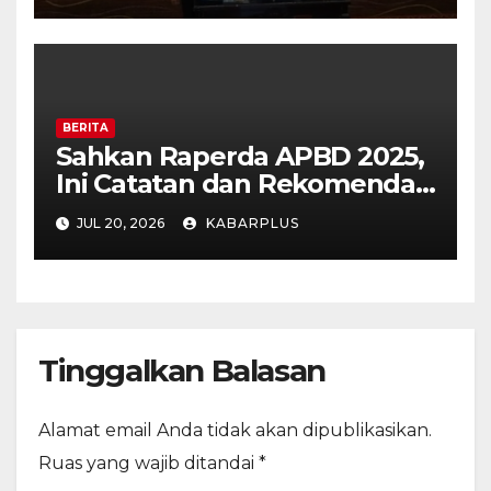
BERITA
Sahkan Raperda APBD 2025,
Ini Catatan dan Rekomendasi
Fraksi DPRD Kota Madiun
JUL 20, 2026
KABARPLUS
Tinggalkan Balasan
Alamat email Anda tidak akan dipublikasikan.
Ruas yang wajib ditandai
*