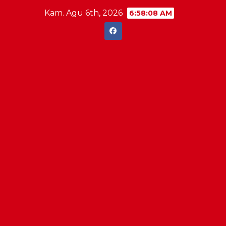
Skip
Kam. Agu 6th, 2026
6:58:09 AM
to
content