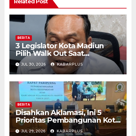
Related Post
BERITA
3 Legislator Kota Madiun
Pilih Walk Out Saat
Paripurna
JUL 30, 2026
KABARPLUS
BERITA
Disahkan Aklamasi, Ini 5
Prioritas Pembangunan Kota
Madiun dalam KUA-PPAS
JUL 29, 2026
KABARPLUS
APBD 2027