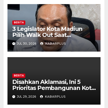
BERITA
3 Legislator Kota Madiun
Pilih Walk Out Saat
Paripurna
JUL 30, 2026
KABARPLUS
BERITA
Disahkan Aklamasi, Ini 5
Prioritas Pembangunan Kota
Madiun dalam KUA-PPAS
JUL 29, 2026
KABARPLUS
APBD 2027