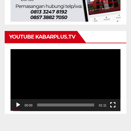
YOUTUBE KABARPLUS.TV
Pemutar
Video
00:00
01:11