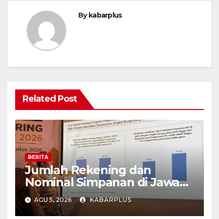
By
kabarplus
Related Post
BERITA
Jumlah Rekening dan
Nominal Simpanan di Jawa
Timur Meningkat 1,17% Year
AGU 5, 2026
KABARPLUS
on Year.