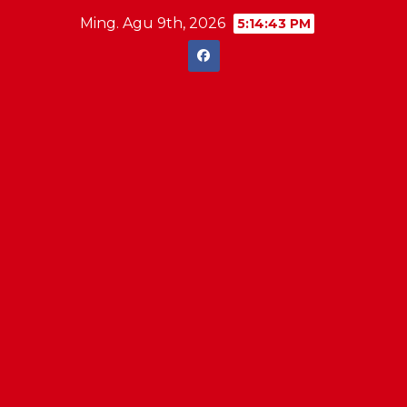
Skip
Ming. Agu 9th, 2026
5:14:44 PM
to
content