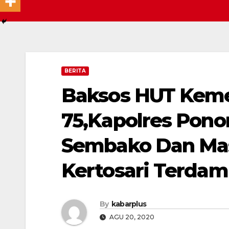
BERITA
Baksos HUT Keme
75,Kapolres Pono
Sembako Dan Mas
Kertosari Terdam
By
kabarplus
AGU 20, 2020