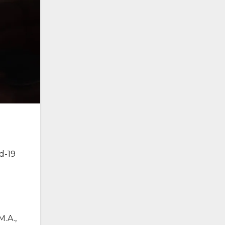
d-19
.A.,