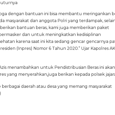
tuturnya
oga dengan bantuan ini bisa membantu meringankan 
da masyarakat dan anggota Polri yang terdampak, selai
erikan bantuan beras, kami juga memberikan paket
ermasker dan untuk meningkatkan kedisiplinan
atan karena saat ini kita sedang gencar gencarnya pat
 Presiden (Inpres) Nomor 6 Tahun 2020.” Ujar Kapolres A
s menambahkan untuk Pendistribusian Beras ini akan
olres yang menyerahkan,juga berikan kepada polsek jajar
 ke berbagai daerah atau desa yang memang masyarakat
)