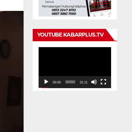
YOUTUBE KABARPLUS.TV
Pemutar
Video
00:00
01:11