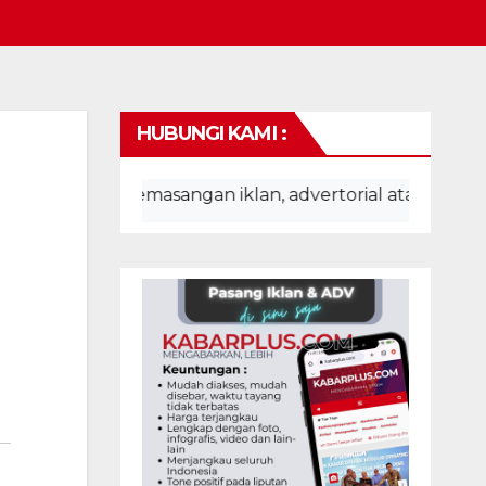
HUBUNGI KAMI :
uk pemasangan iklan, advertorial atau pembuatan websi