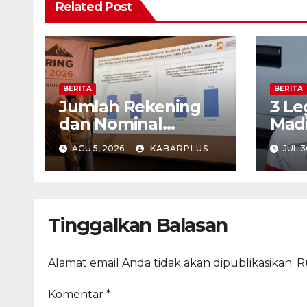
Related Post
BERITA
BERITA
Jumlah Rekening
3 Le
dan Nominal
Madi
Simpanan di Jawa
Out 
AGU 5, 2026
KABARPLUS
JUL 3
Timur Meningkat
1,17% Year on Year.
Tinggalkan Balasan
Alamat email Anda tidak akan dipublikasikan.
R
Komentar
*