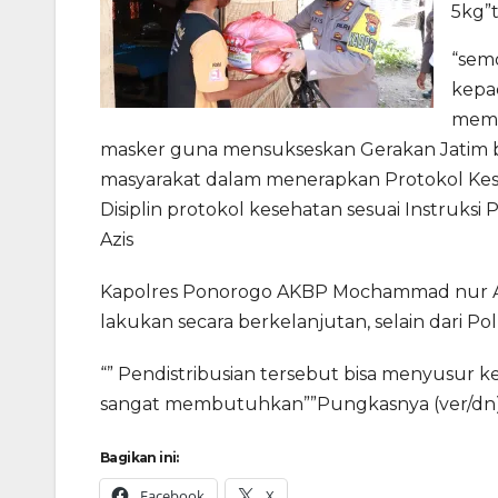
5kg”
“sem
kepa
memb
masker guna mensukseskan Gerakan Jatim b
masyarakat dalam menerapkan Protokol Keseh
Disiplin protokol kesehatan sesuai Instruksi
Azis
Kapolres Ponorogo AKBP Mochammad nur Azi
lakukan secara berkelanjutan, selain dari P
“” Pendistribusian tersebut bisa menyusur
sangat membutuhkan””Pungkasnya (ver/dn
Bagikan ini:
Facebook
X