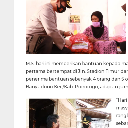
M.Si hari ini memberikan bantuan kepada m
pertama bertempat di Jln. Stadion Timur dan
penerima bantuan sebanyak 4 orang dan 5 or
Banyudono Kec/Kab. Ponorogo, adapun juml
“Hari
masy
rangk
seba