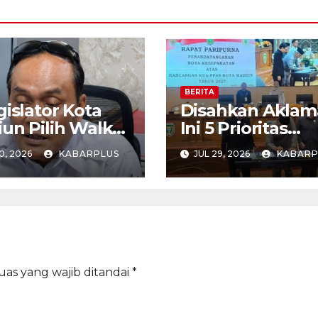
BERITA
gislator Kota
Disahkan Aklama
un Pilih Walk
Ini 5 Prioritas
Saat Paripurna
Pembangunan K
0, 2026
KABARPLUS
JUL 29, 2026
KABARP
Madiun dalam K
PPAS APBD 202
uas yang wajib ditandai
*