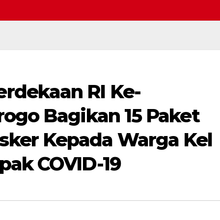
rdekaan RI Ke-
Selamat datang di website kami, kabarplus.com - Unt
rogo Bagikan 15 Paket
ker Kepada Warga Kel
pak COVID-19