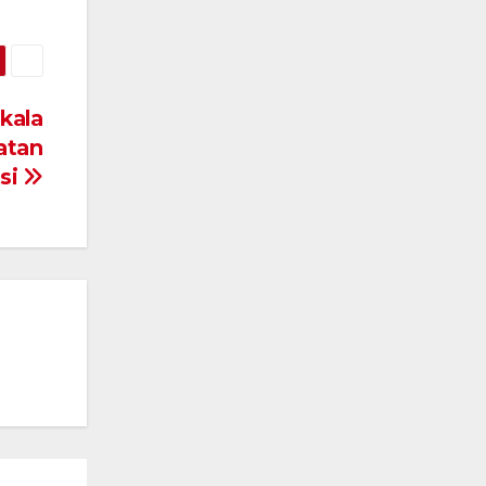
kala
atan
si