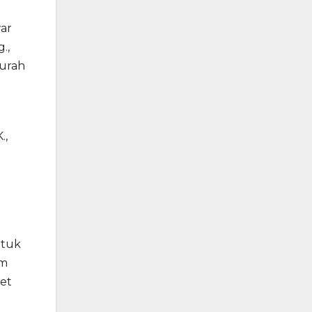
war
.,
Lurah
.,
ntuk
am
ket