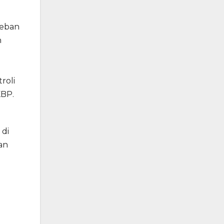
beban
n
roli
KBP.
 di
an