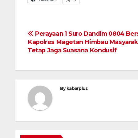
Navigasi
Perayaan 1 Suro Dandim 0804 Be
Kapolres Magetan Himbau Masyarak
pos
Tetap Jaga Suasana Kondusif
By
kabarplus