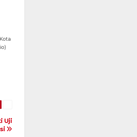
 Kota
io)
i Uji
si