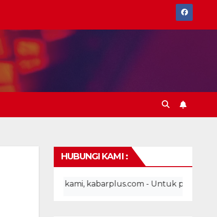
HUBUNGI KAMI :
site kami, kabarplus.com - Untuk pemasangan iklan, ad