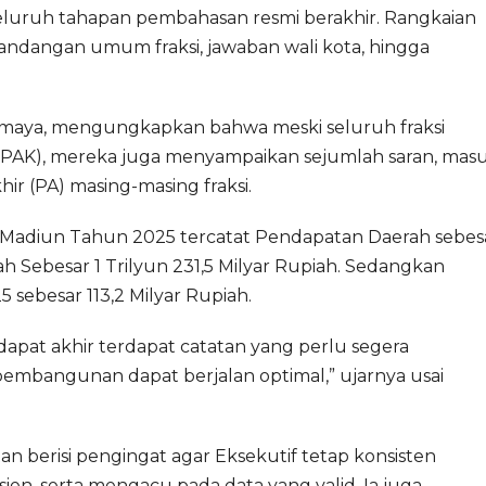
eluruh tahapan pembahasan resmi berakhir. Rangkaian
ndangan umum fraksi, jawaban wali kota, hingga
rmaya, mengungkapkan bahwa meski seluruh fraksi
AK), mereka juga menyampaikan sejumlah saran, masu
ir (PA) masing-masing fraksi.
a Madiun Tahun 2025 tercatat Pendapatan Daerah sebesa
ah Sebesar 1 Trilyun 231,5 Milyar Rupiah. Sedangkan
sebesar 113,2 Milyar Rupiah.
dapat akhir terdapat catatan yang perlu segera
pembangunan dapat berjalan optimal,” ujarnya usai
 berisi pengingat agar Eksekutif tetap konsisten
ien, serta mengacu pada data yang valid. Ia juga