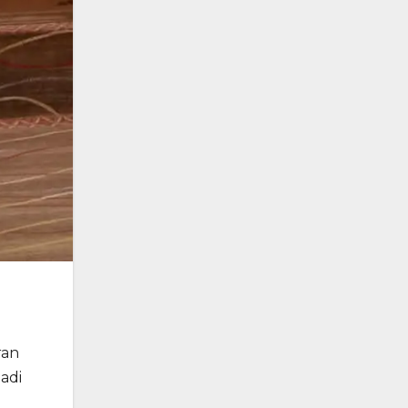
ran
adi