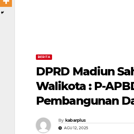
BERITA
DPRD Madiun Sah
Walikota : P-AP
Pembangunan D
By
kabarplus
AGU 12, 2025