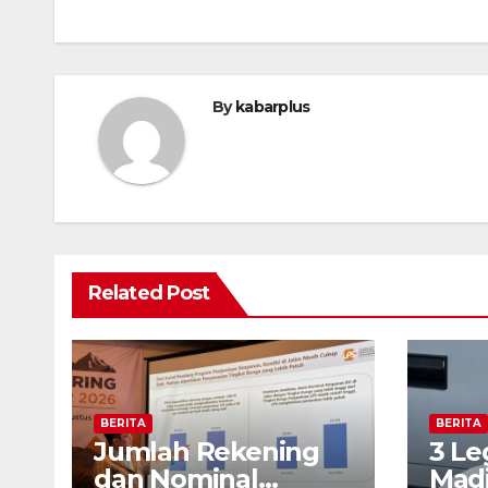
By
kabarplus
Related Post
BERITA
BERITA
Jumlah Rekening
3 Le
dan Nominal
Madi