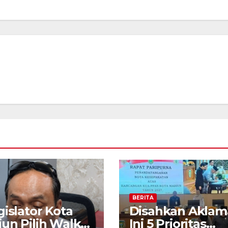
BERITA
gislator Kota
Disahkan Aklama
un Pilih Walk
Ini 5 Prioritas