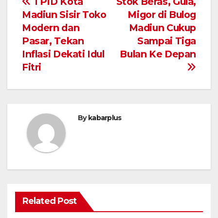
Navigasi
TPID Kota
Stok Beras, Gula,
Madiun Sisir Toko
Migor di Bulog
pos
Modern dan
Madiun Cukup
Pasar, Tekan
Sampai Tiga
Inflasi Dekati Idul
Bulan Ke Depan
Fitri
By
kabarplus
Related Post