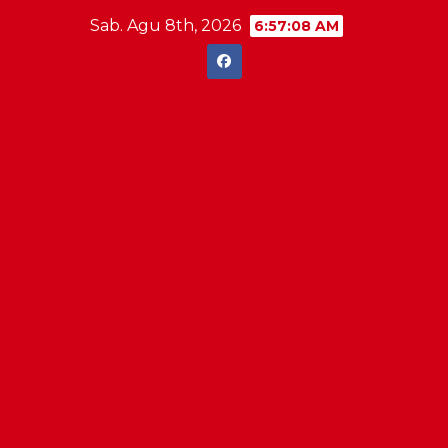
Skip
Sab. Agu 8th, 2026
6:57:08 AM
to
content