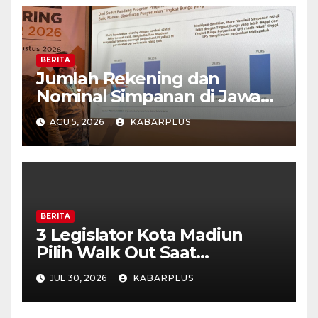
BERITA
Jumlah Rekening dan
Nominal Simpanan di Jawa
Timur Meningkat 1,17% Year
AGU 5, 2026
KABARPLUS
on Year.
BERITA
3 Legislator Kota Madiun
Pilih Walk Out Saat
Paripurna
JUL 30, 2026
KABARPLUS