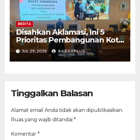
BERITA
Disahkan Aklamasi, Ini 5
Prioritas Pembangunan Kota
Madiun dalam KUA-PPAS
JUL 29, 2026
KABARPLUS
APBD 2027
Tinggalkan Balasan
Alamat email Anda tidak akan dipublikasikan.
Ruas yang wajib ditandai
*
Komentar
*