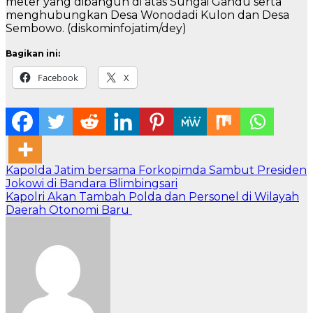
meter yang dibangun di atas Sungai Gandu serta
menghubungkan Desa Wonodadi Kulon dan Desa
Sembowo. (diskominfojatim/dey)
Bagikan ini:
Facebook
X
Navigasi
Kapolda Jatim bersama Forkopimda Sambut Presiden
Jokowi di Bandara Blimbingsari
pos
Kapolri Akan Tambah Polda dan Personel di Wilayah
Daerah Otonomi Baru