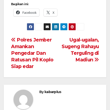
Bagikan ini:
Facebook
X
Navigasi
Polres Jember
Ugal-ugalan,
Amankan
Sugeng Rahayu
pos
Pengedar Dan
Terguling di
Ratusan Pil Koplo
Madiun
Siap edar
By
kabarplus