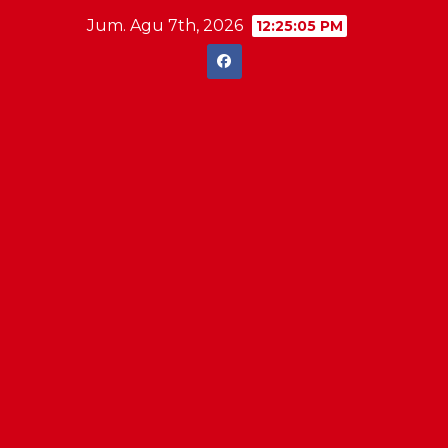
Skip
Jum. Agu 7th, 2026
12:25:06 PM
to
content