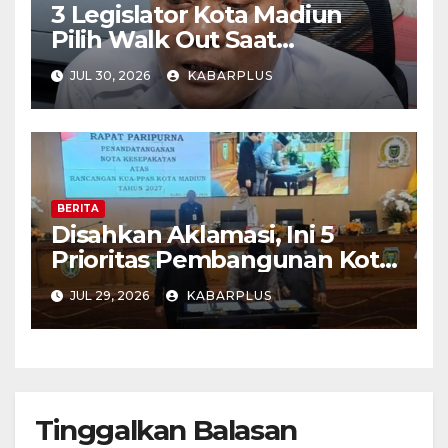
3 Legislator Kota Madiun
Pilih Walk Out Saat
Paripurna
JUL 30, 2026
KABARPLUS
BERITA
Disahkan Aklamasi, Ini 5
Prioritas Pembangunan Kota
Madiun dalam KUA-PPAS
JUL 29, 2026
KABARPLUS
APBD 2027
Tinggalkan Balasan