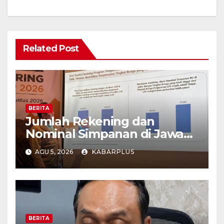
Related Post
BERITA
Jumlah Rekening dan
Nominal Simpanan di Jawa
Timur Meningkat 1,17% Year
AGU 5, 2026
KABARPLUS
on Year.
BERITA