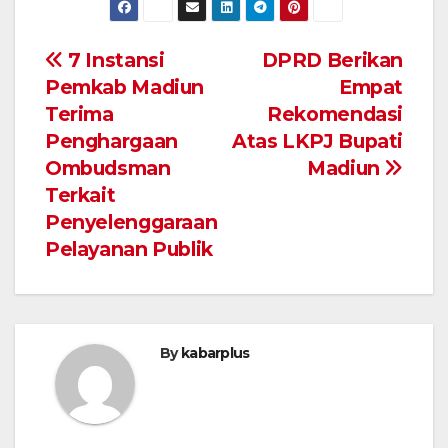
Navigasi
7 Instansi
DPRD Berikan
Pemkab Madiun
Empat
pos
Terima
Rekomendasi
Penghargaan
Atas LKPJ Bupati
Ombudsman
Madiun
Terkait
Penyelenggaraan
Pelayanan Publik
By
kabarplus