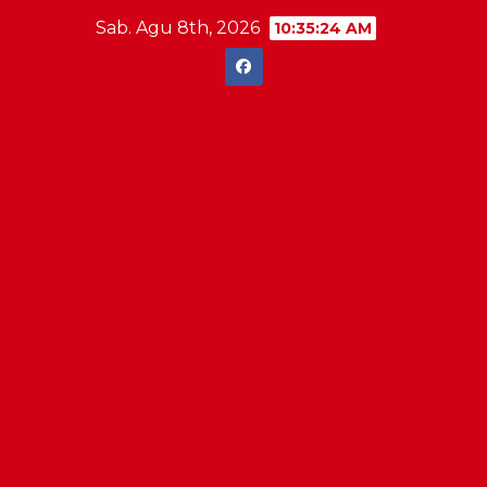
Skip
Sab. Agu 8th, 2026
10:35:25 AM
to
content