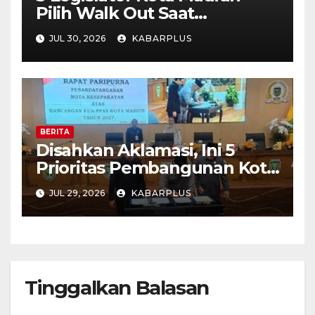
Pilih Walk Out Saat
Paripurna
JUL 30, 2026
KABARPLUS
BERITA
Disahkan Aklamasi, Ini 5
Prioritas Pembangunan Kota
Madiun dalam KUA-PPAS
JUL 29, 2026
KABARPLUS
APBD 2027
Tinggalkan Balasan