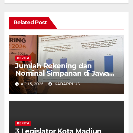
Related Post
BERITA
Jumlah Rekening dan
Nominal Simpanan di Jawa
Timur Meningkat 1,17% Year
AGU 5, 2026
KABARPLUS
on Year.
BERITA
3 Legislator Kota Madiun